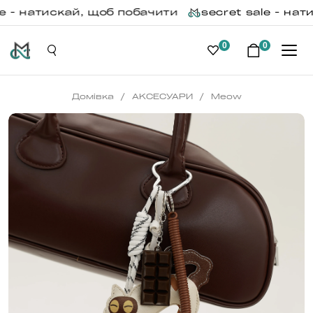
e - натискай, щоб побачити
secret sale - нат
0
0
/
/
Домівка
АКСЕСУАРИ
Meow