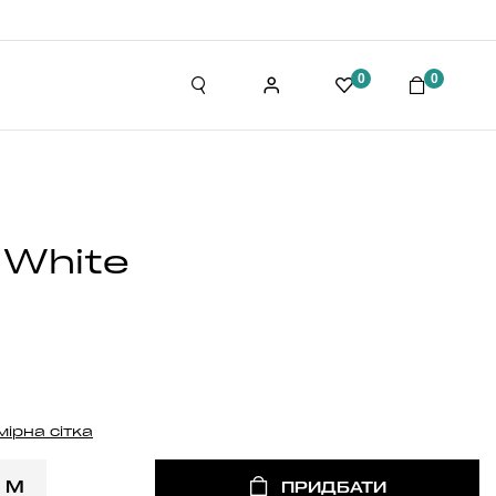
0
0
 White
мірна сітка
M
ПРИДБАТИ