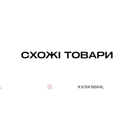
СХОЖІ ТОВАРИ
L
XXS
XS
S
M
L