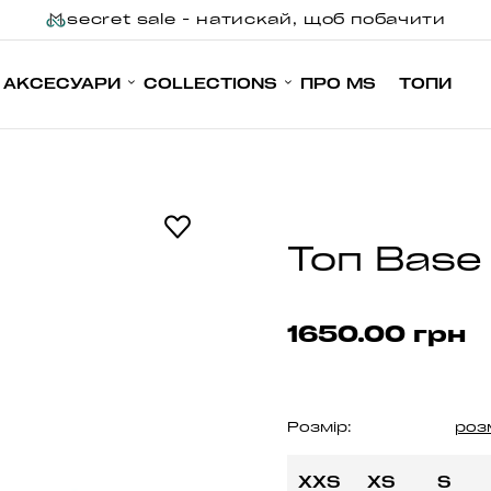
secret sale - натискай, щоб побачити
АКСЕСУАРИ
COLLECTIONS
ПРО MS
ТОПИ
Топ Base
1650.00 грн
Розмір:
роз
XXS
XS
S