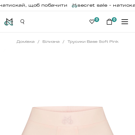
 натискай, щоб побачити
secret sale - натиск
0
0
/
/
Домівка
Білизна
Трусики Base Soft Pink