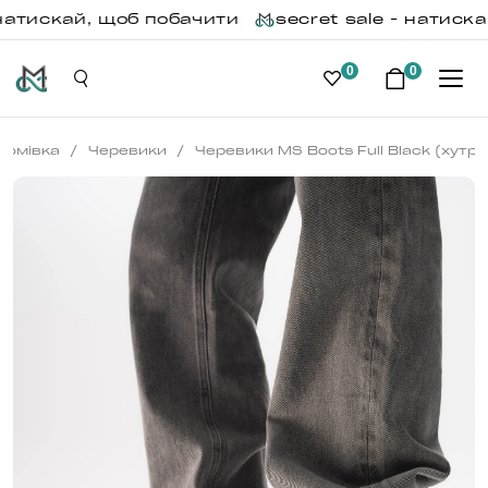
 натискай, щоб побачити
secret sale - натиска
0
0
/
/
Домівка
Черевики
Черевики MS Boots Full Black (хутро