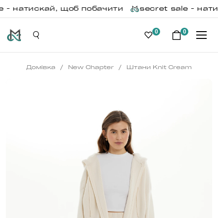
 - натискай, щоб побачити
secret sale - нати
0
0
/
/
Домівка
New Chapter
Штани Knit Cream