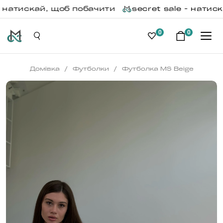
 натискай, щоб побачити
secret sale - натиск
0
0
/
/
Домівка
Футболки
Футболка MS Beige