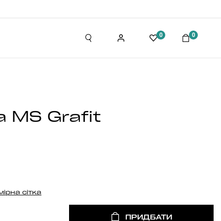
0
0
 MS Grafit
мірна сітка
ПРИДБАТИ