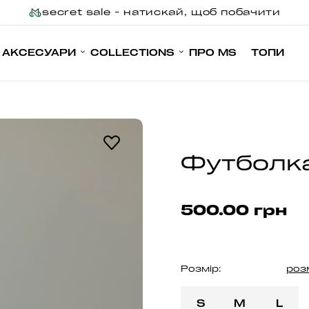
secret sale - натискай, щоб побачити
АКСЕСУАРИ
COLLECTIONS
ПРО MS
ТОПИ
Футболка
500.00 грн
Розмір:
роз
S
M
L