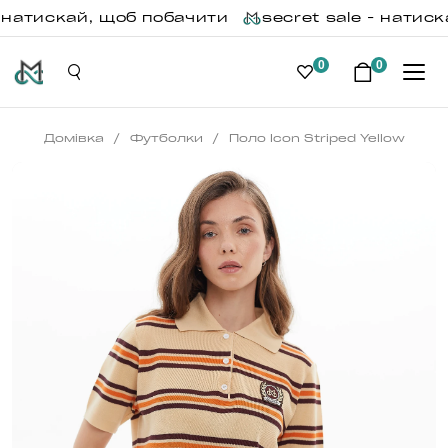
- натискай, щоб побачити
secret sale - натиск
0
0
/
/
Домівка
Футболки
Поло Icon Striped Yellow