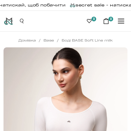
натискай, щоб побачити
secret sale - натискай
0
0
/
/
Домівка
Base
Боді BASE Soft Line milk