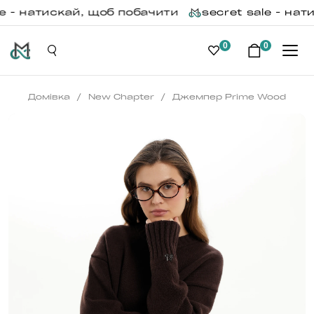
e - натискай, щоб побачити
secret sale - нат
0
0
/
/
Домівка
New Chapter
Джемпер Prime Wood