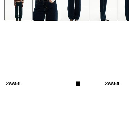
XS
S
M
L
XS
S
M
L