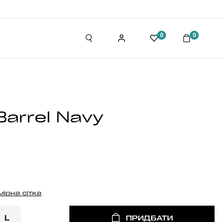
0
0
arrel Navy
мірна сітка
L
ПРИДБАТИ