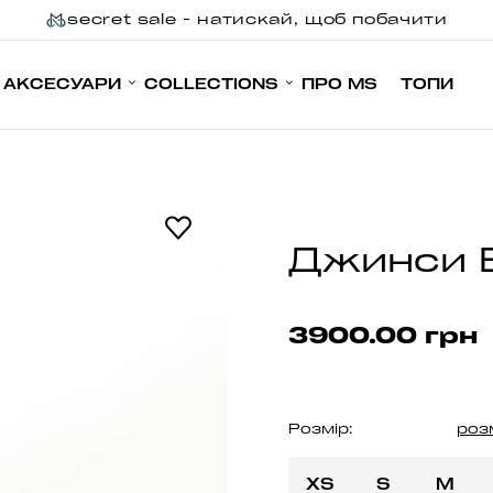
secret sale - натискай, щоб побачити
АКСЕСУАРИ
COLLECTIONS
ПРО MS
ТОПИ
Джинси B
3900.00 грн
Розмір:
роз
XS
S
M