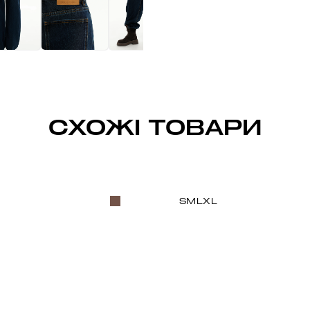
СХОЖІ ТОВАРИ
S
M
L
XL