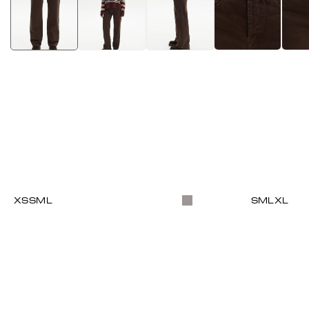
XS
S
M
L
S
M
L
XL