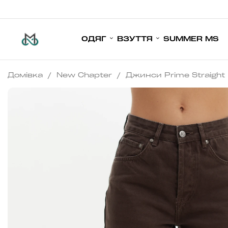
ОДЯГ
ВЗУТТЯ
SUMMER MS
Домівка
/
New Chapter
/
Джинси Prime Straight