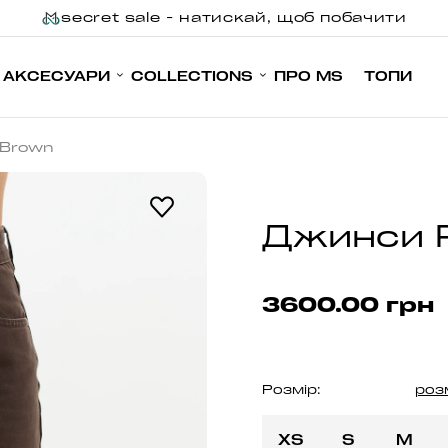
secret sale - натискай, щоб побачити
АКСЕСУАРИ
COLLECTIONS
ПРО MS
ТОПИ
 Brown
Джинси P
3600.00 грн
Розмір:
роз
XS
S
M