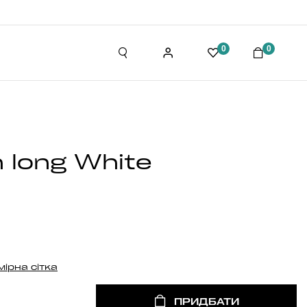
0
0
 long White
мірна сітка
ПРИДБАТИ