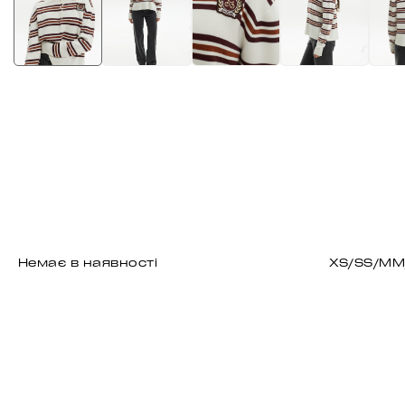
Немає в наявності
XS/S
S/M
M