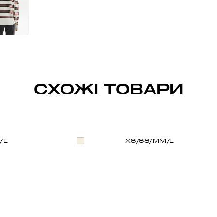
СХОЖІ ТОВАРИ
/L
XS/S
S/M
M/L