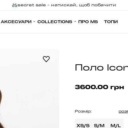
secret sale - натискай, щоб побачити
АКСЕСУАРИ
COLLECTIONS
ПРО MS
ТОПИ
Поло Icon
3600.00 грн
Розмір:
роз
XS/S
S/M
M/L