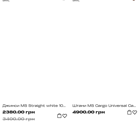
S
M
L
S
M
L
Джинси MS Straight white 1033
Штани MS Cargo Universal Camo
2380.00 грн
4900.00 грн
3400.00 грн