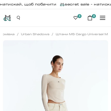
 натискай, щоб побачити
secret sale - натиск
0
0
/
/
Домівка
Urban Shadows
Штани MS Cargo Universal Mil