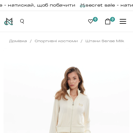
 - натискай, щоб побачити
secret sale - нати
0
0
/
/
Домівка
Спортивні костюми
Штани Sense Milk