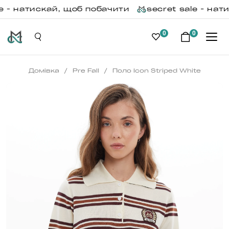
 - натискай, щоб побачити
secret sale - нати
0
0
/
/
Домівка
Pre Fall
Поло Icon Striped White