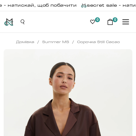
 - натискай, щоб побачити
secret sale - нати
0
0
/
/
Домівка
Summer MS
Сорочка Still Cacao