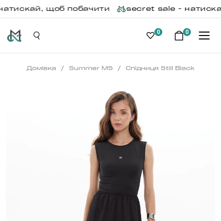
 натискай, щоб побачити
secret sale - натиск
0
0
/
/
Домівка
Summer MS
Спідниця Still Black