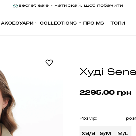
secret sale - натискай, щоб побачити
АКСЕСУАРИ
COLLECTIONS
ПРО MS
ТОПИ
Худі Sens
2295.00 грн
Розмір:
роз
XS/S
S/M
M/L