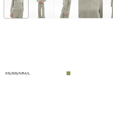
XS/S
S/M
M/L