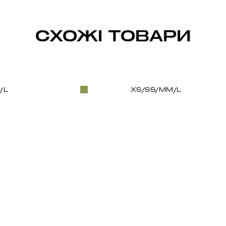
СХОЖІ ТОВАРИ
/L
XS/S
S/M
M/L