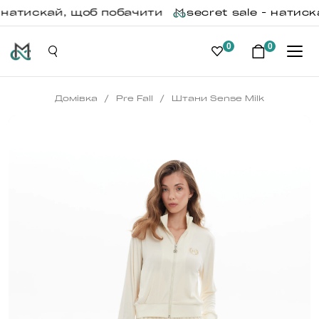
- натискай, щоб побачити
secret sale - натиск
0
0
/
/
Домівка
Pre Fall
Штани Sense Milk