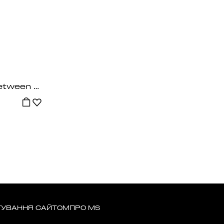
Спідниця - шорти Between Steel Grey
ТУВАННЯ САЙТОМ
ПРО MS