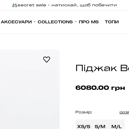
secret sale - натискай, щоб побачити
АКСЕСУАРИ
COLLECTIONS
ПРО MS
ТОПИ
Піджак B
6080.00 грн
Розмір:
роз
XS/S
S/M
M/L