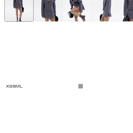
XS
S
M
L