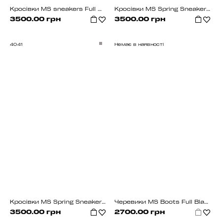
Кросiвки MS sneakers Full White Хутро
Кросiвки MS Spring Sneakers Full White
3500.00 грн
3500.00 грн
40
41
Немає в наявності
Кросiвки MS Spring Sneakers Grey
Черевики MS Boots Full Black (хутро)
3500.00 грн
2700.00 грн