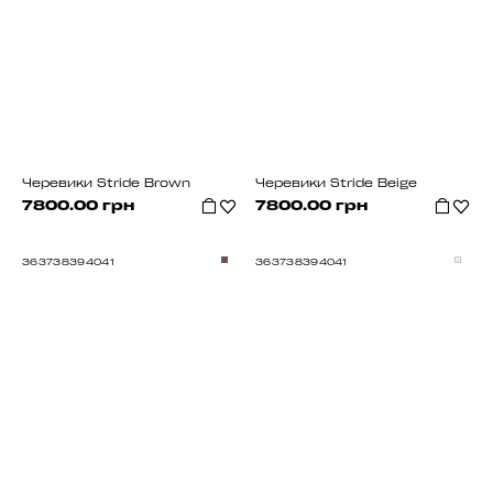
Черевики Stride Brown
Черевики Stride Beige
7800.00 грн
7800.00 грн
36
37
38
39
40
41
36
37
38
39
40
41