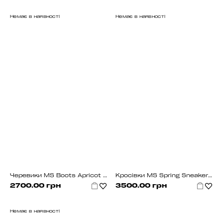
Немає в наявності
Немає в наявності
Черевики MS Boots Apricot (хутро)
Кросiвки MS Spring Sneakers Black
2700.00 грн
3500.00 грн
Немає в наявності