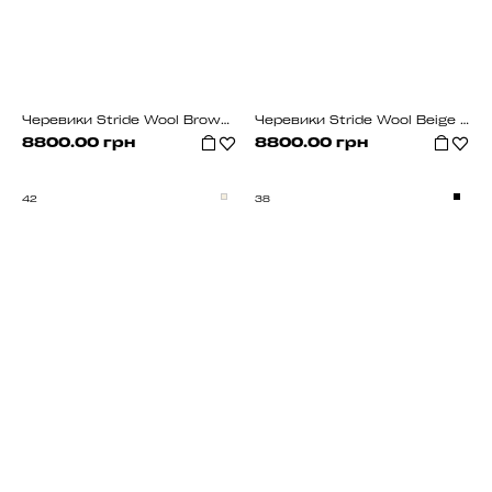
Черевики Stride Wool Brown (з хутром)
Черевики Stride Wool Beige (з хутром)
8800.00 грн
8800.00 грн
42
38