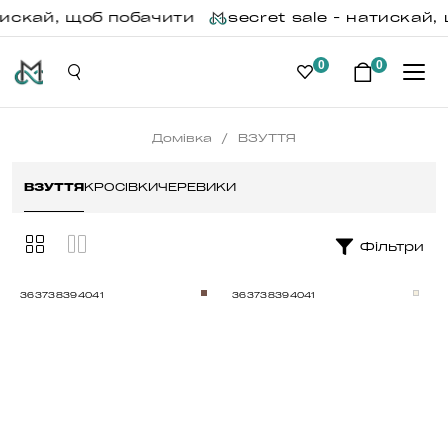
искай, щоб побачити
secret sale - натискай, щ
0
0
/
Домівка
ВЗУТТЯ
ВЗУТТЯ
КРОСIВКИ
ЧЕРЕВИКИ
Фільтри
36
37
38
39
40
41
36
37
38
39
40
41