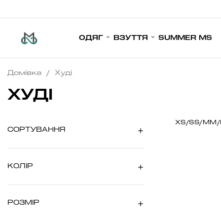
ОДЯГ
ВЗУТТЯ
SUMMER MS
Домівка
/
Худi
ХУДI
XS/S
S/M
M/
СОРТУВАННЯ
КОЛІР
РОЗМІР