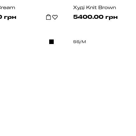
 Cream
Худі Knit Brown
0 грн
5400.00 грн
S
S/M