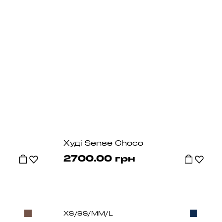
Худі Sense Choco
2700.00 грн
XS/S
S/M
M/L