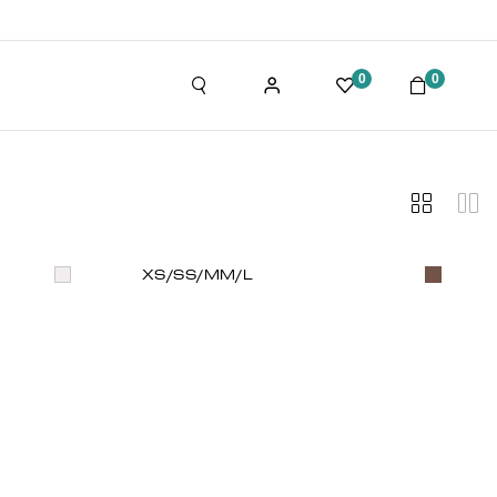
0
0
XS/S
S/M
M/L