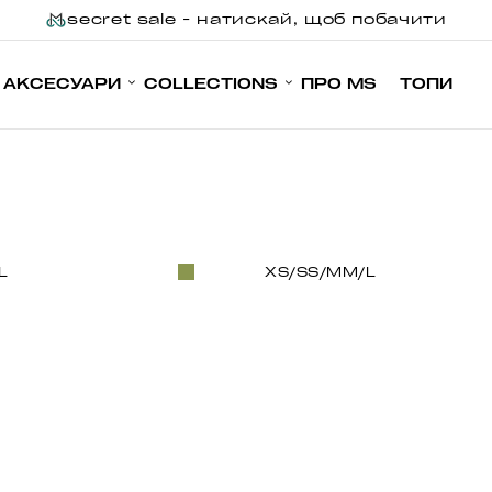
secret sale - натискай, щоб побачити
АКСЕСУАРИ
COLLECTIONS
ПРО MS
ТОПИ
L
XS/S
S/M
M/L