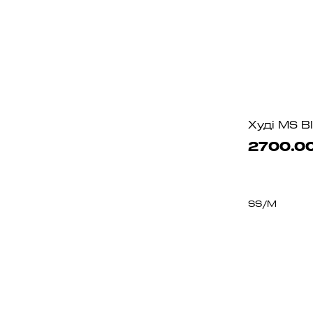
Худі MS B
2700.00
S
S/M