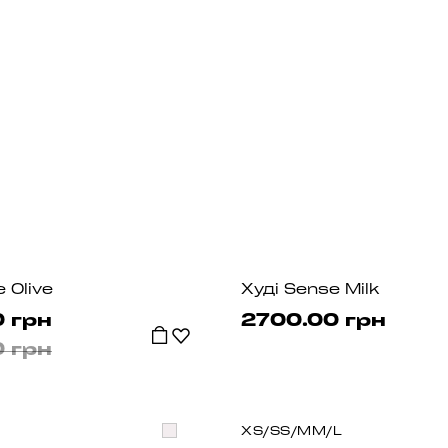
 Olive
Худі Sense Milk
 грн
2700.00 грн
 грн
XS/S
S/M
M/L