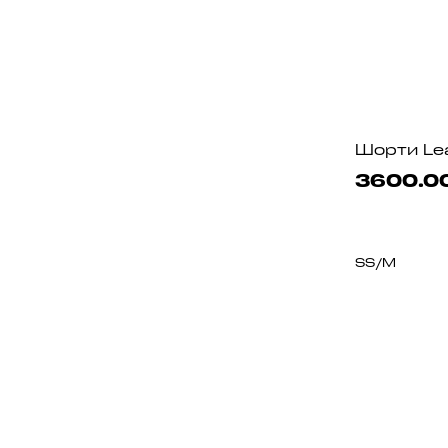
Шорти Le
3600.0
S
S/M