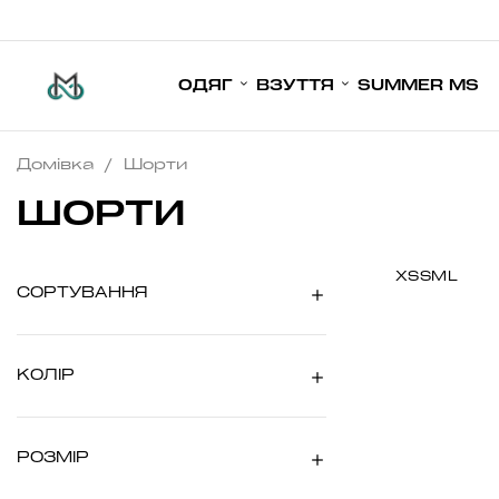
ОДЯГ
ВЗУТТЯ
SUMMER MS
Домівка
/
Шорти
ШОРТИ
XS
S
M
L
СОРТУВАННЯ
КОЛІР
РОЗМІР