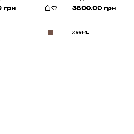
 грн
3600.00 грн
XS
S
M
L