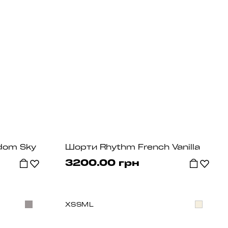
dom Sky
Шорти Rhythm French Vanilla
3200.00 грн
XS
S
M
L