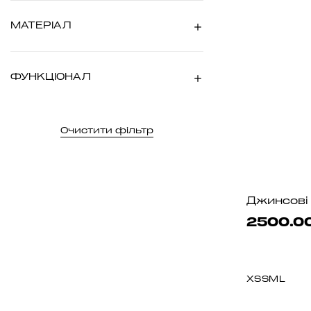
МАТЕРIАЛ
ФУНКЦІОНАЛ
Очистити фільтр
2500.00
XS
S
M
L