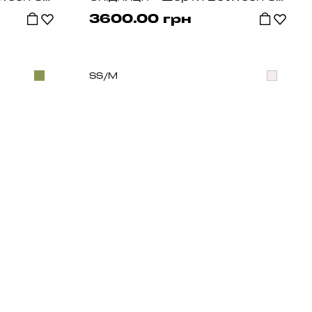
3600.00 грн
S
S/M