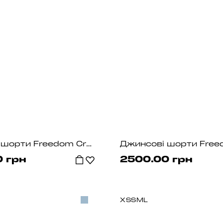
Джинсові шорти Freedom Cream
Джинсові шорти Free
 грн
2500.00 грн
XS
S
M
L