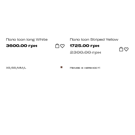
Поло Icon long White
Поло Icon Striped Yellow
3600.00 грн
1725.00 грн
2300.00 грн
XS/S
S/M
M/L
Немає в наявності